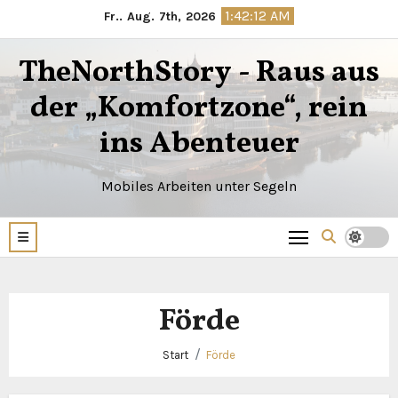
Zum
1:42:13 AM
Fr.. Aug. 7th, 2026
Inhalt
springen
TheNorthStory - Raus aus
der „Komfortzone“, rein
ins Abenteuer
Mobiles Arbeiten unter Segeln
Förde
Start
Förde